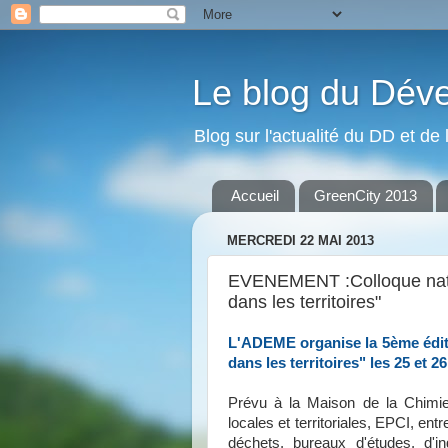
Le blog du Dév
Blog sur l'actualité du DD et 
Accueil
GreenCity 2013
MERCREDI 22 MAI 2013
EVENEMENT :Colloque natio
dans les territoires"
L'ADEME organise la 5ème éditi
dans les territoires" les 25 et 2
Prévu à la Maison de la Chimie
locales et territoriales, EPCI, ent
déchets, bureaux d'études, d'